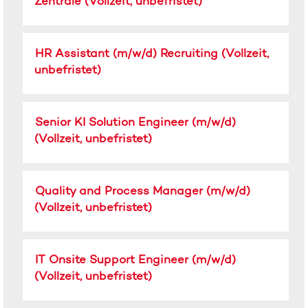
Zentrale (Vollzeit, unbefristet)
Stelle
die
anzuzeigen.
aus,
Leertaste,
um
um
alle
Stellenbezeichnung
Drücken
HR Assistant (m/w/d) Recruiting (Vollzeit,
die
Details
Sie
Stelleninformationen
unbefristet)
anzuzeigen.
die
vollständig
Leertaste,
anzuzeigen.
um
Stellenbezeichnung
Drücken
Senior KI Solution Engineer (m/w/d)
die
Sie
Stelleninformationen
(Vollzeit, unbefristet)
die
vollständig
Leertaste,
anzuzeigen.
um
Stellenbezeichnung
Drücken
Quality and Process Manager (m/w/d)
die
Sie
Stelleninformationen
(Vollzeit, unbefristet)
die
vollständig
Leertaste,
anzuzeigen.
um
Stellenbezeichnung
Drücken
IT Onsite Support Engineer (m/w/d)
die
Sie
Stelleninformationen
(Vollzeit, unbefristet)
die
vollständig
Leertaste,
anzuzeigen.