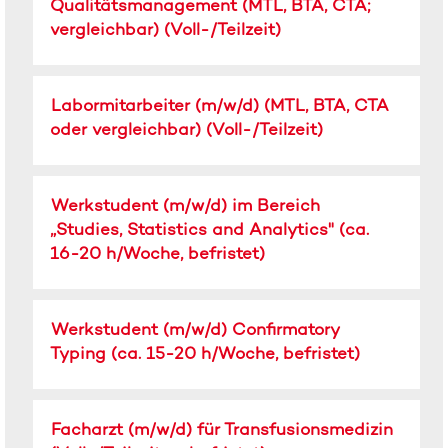
Stelleninformationen
Qualitätsmanagement (MTL, BTA, CTA;
die
vollständig
vergleichbar) (Voll-/Teilzeit)
Leertaste,
anzuzeigen.
um
die
Stellenbezeichnung
Drücken
Stelleninformationen
Labormitarbeiter (m/w/d) (MTL, BTA, CTA
Sie
vollständig
oder vergleichbar) (Voll-/Teilzeit)
die
anzuzeigen.
Leertaste,
um
Stellenbezeichnung
Drücken
Werkstudent (m/w/d) im Bereich
die
Sie
Stelleninformationen
„Studies, Statistics and Analytics" (ca.
die
vollständig
16-20 h/Woche, befristet)
Leertaste,
anzuzeigen.
um
die
Stellenbezeichnung
Drücken
Stelleninformationen
Werkstudent (m/w/d) Confirmatory
Sie
vollständig
Typing (ca. 15-20 h/Woche, befristet)
die
anzuzeigen.
Leertaste,
um
Stellenbezeichnung
Drücken
Facharzt (m/w/d) für Transfusionsmedizin
die
Sie