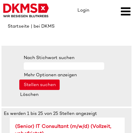
Login
(aktuelle
Startseite
|
bei DKMS
Seite)
Suchergebnisse für
"".
Nach Stichwort suchen
Mehr Optionen anzeigen
Löschen
Suchergebnisse
Es werden 1 bis 25 von 25 Stellen angezeigt
für
Stellenbezeichnung
Drücken
"".
(Senior) IT Consultant (m/w/d) (Vollzeit,
Sie
Es