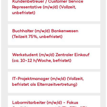
Stellenbezeichnung
Drücken
Kundenbetreuer / Customer Service
die
Sie
Stelleninformationen
Representative (m/w/d) (Vollzeit,
die
vollständig
unbefristet)
Leertaste,
anzuzeigen.
um
die
Stellenbezeichnung
Drücken
Stelleninformationen
Buchhalter (m/w/d) Bankenwesen
Sie
vollständig
(Teilzeit 75%, unbefristet)
die
anzuzeigen.
Leertaste,
um
Stellenbezeichnung
Drücken
Werkstudent (m/w/d) Zentraler Einkauf
die
Sie
Stelleninformationen
(ca. 10-12 h/Woche, befristet)
die
vollständig
Leertaste,
anzuzeigen.
um
Stellenbezeichnung
Drücken
IT-Projektmanager (m/w/d) (Vollzeit,
die
Sie
Stelleninformationen
befristet als Elternzeitvertretung)
die
vollständig
Leertaste,
anzuzeigen.
um
Stellenbezeichnung
Drücken
Labormitarbeiter (m/w/d) - Fokus
die
Sie