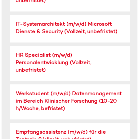
unbefristet)
die
werden
Leertaste,
1
um
bis
Stellenbezeichnung
Drücken
IT-Systemarchitekt (m/w/d) Microsoft
die
25
Sie
Stelleninformationen
Dienste & Security (Vollzeit, unbefristet)
von
die
vollständig
25
Leertaste,
anzuzeigen.
Stellen
um
angezeigt
Stellenbezeichnung
Drücken
HR Specialist (m/w/d)
die
Verwenden
Sie
Stelleninformationen
Personalentwicklung (Vollzeit,
Sie
die
vollständig
unbefristet)
die
Leertaste,
anzuzeigen.
Tabulatortaste,
um
um
die
durch
Stellenbezeichnung
Drücken
Stelleninformationen
Werkstudent (m/w/d) Datenmanagement
die
Sie
vollständig
im Bereich Klinischer Forschung (10-20
Stellenliste
die
anzuzeigen.
h/Woche, befristet)
zu
Leertaste,
navigieren.
um
Wählen
die
Sie
Stellenbezeichnung
Drücken
Stelleninformationen
Empfangsassistenz (m/w/d) für die
eine
Sie
vollständig