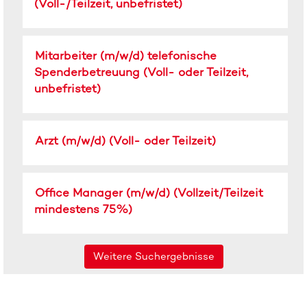
Stelleninformationen
(Voll-/Teilzeit, unbefristet)
die
vollständig
Leertaste,
anzuzeigen.
um
Stellenbezeichnung
Drücken
Mitarbeiter (m/w/d) telefonische
die
Sie
Stelleninformationen
Spenderbetreuung (Voll- oder Teilzeit,
die
vollständig
unbefristet)
Leertaste,
anzuzeigen.
um
die
Stellenbezeichnung
Drücken
Stelleninformationen
Arzt (m/w/d) (Voll- oder Teilzeit)
Sie
vollständig
die
anzuzeigen.
Leertaste,
Stellenbezeichnung
Drücken
Office Manager (m/w/d) (Vollzeit/Teilzeit
um
Sie
mindestens 75%)
die
die
Stelleninformationen
Leertaste,
vollständig
um
anzuzeigen.
Weitere Suchergebnisse
die
Stelleninformationen
vollständig
anzuzeigen.