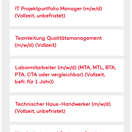
um
Stellenbezeichnung
Drücken
IT Projektportfolio Manager (m/w/d)
die
Sie
Stelleninformationen
(Vollzeit, unbefristet)
die
vollständig
Leertaste,
anzuzeigen.
um
Stellenbezeichnung
Drücken
Teamleitung Qualitätsmanagement
die
Sie
Stelleninformationen
(m/w/d) (Vollzeit)
die
vollständig
Leertaste,
anzuzeigen.
um
Stellenbezeichnung
Drücken
Labormitarbeiter (m/w/d) (MTA, MTL, BTA,
die
Sie
Stelleninformationen
PTA, CTA oder vergleichbar) (Vollzeit,
die
vollständig
befr. für 1 Jahr))
Leertaste,
anzuzeigen.
um
die
Stellenbezeichnung
Drücken
Stelleninformationen
Technischer Haus-Handwerker (m/w/d)
Sie
vollständig
(Vollzeit, unbefristet)
die
anzuzeigen.
Leertaste,
um